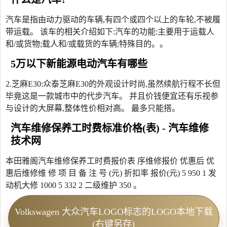
汽车是指由动力驱动的车辆,有四个或四个以上的车轮,不被履
带运载。 该车的相关介绍如下:汽车的功能:主要用于运载人
和/或货物;载人和/或载货的车辆;特殊目的。。
5万以下新能源电动汽车有哪些
2.芝麻E30:众泰芝麻E30的外观设计时尚,虽然续航行程不长但
毕竟这是一款城市中的代步汽车。 并且价钱便宜还有乐视参
与设计的大屏幕,整体性价相对高。 最多只能搭。
汽车维修保养工时费标准价格(表) - 汽车维修
技术网
本田雅阁汽车维修保养工时费报价表 序维修报价 优惠后 优
惠后维修维 修 项 目 备 注 号 (元) 折扣率 报价(元) 5 950 1 发
动机大修 1000 5 332 2 二级维护 350 。
Volkswagen 大众汽车LOGO标志的LOGO本地下载
(右键另存)