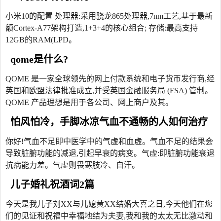
小米10的配置 处理器:采用骁龙865处理器,7nm工艺,基于最新
额Cortex-A77架构打造,1+3+4的核心组合; 存储:最高支持
12GB的RAM(LPD。
qome是什么?
QOME 是一家全球领先的网上付款系统和电子货币发行商,经
英国和欧盟法律批准成立,并受英国金融服务局 (FSA) 管制。
QOME 产品理想是用于各公司、网上商户及其。
怕风怕冷，手脚冰凉气血不通畅的人如何治疗
你好!气血不足即中医学中的气虚和血虚。气血不足的结果会
导致脏腑功能的减退,引起早衰的病变。气虚:即脏腑功能衰退
抗病能力差。气虚则畏寒肢冷、自汗。
儿子婚礼祝酒词2篇
今天是我儿子刘XX与儿媳黄XX结婚大喜之日,今天他们在您
们的见证和祝福中幸福地结为夫妻,我和我的太太无比激动和