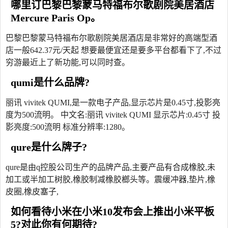
哪里订巴黎巴黎蒙马特福布尔歌剧院美居酒店
Mercure Paris Op。
巴黎巴黎蒙马特福布尔歌剧院美居酒店是非常好的高端型酒
店一般642.37元/天起 想要最便宜还是要多平台都看下了,不过
穷游最近上了新功能,可以同时查。
qumi是什么品牌?
丽讯 vivitek QUMI,是一款电子产品,显示芯片是0.45寸,投影亮
度为500流明。 中文名:丽讯 vivitek QUMI 显示芯片:0.45寸 投
影亮度:500流明 标准分辨率:1280。
qure是什么牌子?
qure是由q控股公司生产的品牌产品,主要产品有合成橡胶,未
加工或半加工树胶,橡胶制减橡胶榔头等。震缓冲器,垫片,橡
皮圈,橡皮塞子,
如何看待小米在小米10发布会上推出小米平板
5?对此你有何期待?