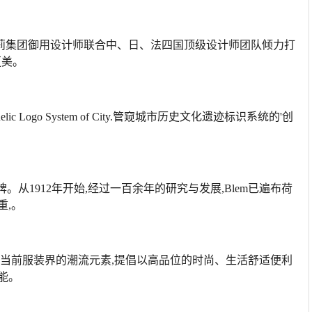
莉集团御用设计师联合中、日、法四国顶级设计师团队倾力打
更美。
l Cultural Relic Logo System of City.管窥城市历史文化遗迹标识系统的'创
。从1912年开始,经过一百余年的研究与发展,Blem已遍布荷
重,。
纳当前服装界的潮流元素,提倡以高品位的时尚、生活舒适便利
能。