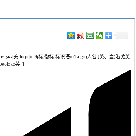
ʊgəʊ]美[loɡo]n.商标,徽标;标识语n.(Logo)人名;(英、塞)洛戈英
logo英 [l