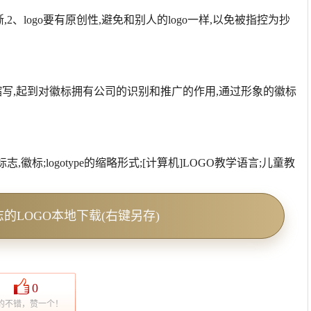
晰,2、logo要有原创性,避免和别人的logo一样,以免被指控为抄
ype的缩写,起到对徽标拥有公司的识别和推广的作用,通过形象的徽标
的)标识,标志,徽标;logotype的缩略形式;[计算机]LOGO教学语言;儿童教
标志的LOGO本地下载(右键另存)
0
的不错，赞一个！