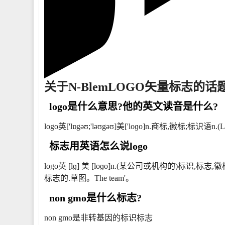
关于N-BlemLOGO矢量标志的话
logo是什么意思?他的英文读音是什么?
logo英['lɒgəʊ;'ləʊgəʊ]美['loɡo]n.商标,徽标;标识
标志用英语怎么说logo
logo英 [lɡ] 美 [loɡo]n.(某公司或机构的)标识,标志,徽标复
标志的.草图。The team'。
non gmo是什么标志?
non gmo是非转基因的标识标志