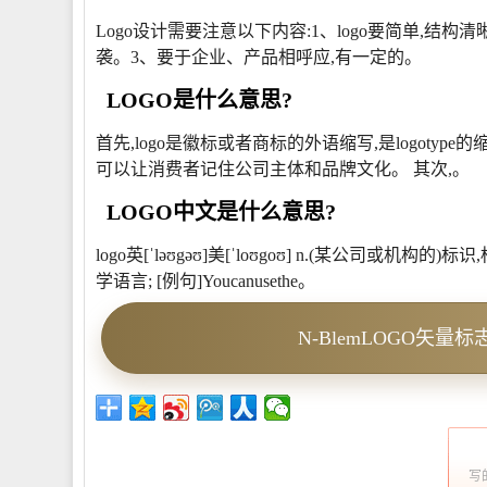
Logo设计需要注意以下内容:1、logo要简单,结构清
袭。3、要于企业、产品相呼应,有一定的。
LOGO是什么意思?
首先,logo是徽标或者商标的外语缩写,是logot
可以让消费者记住公司主体和品牌文化。 其次,。
LOGO中文是什么意思?
logo英[ˈləʊgəʊ]美[ˈloʊgoʊ] n.(某公司或机构
学语言; [例句]Youcanusethe。
N-BlemLOGO矢量
写