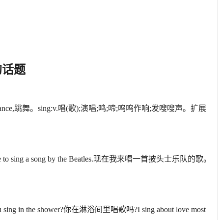
志的话题
;dance,跳舞。sing:v.唱(歌);演唱;鸣;啼;呜呜作响;发嗖嗖声。扩展
d like to sing a song by the Beatles.现在我来唱一首披头士乐队的歌。
 sing in the shower?你在淋浴间里唱歌吗?I sing about love most