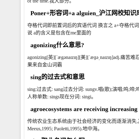
of the time.我大部分。
Poner+形容词+a alguien_沪江网校知识
夺格代词即前置词后的宾语代词 换言之 a+夺格代词 
说 a的含义是包含在me里面的
agonizing什么意思?
agonizing[英][ˈægənaɪzɪŋ][美][ˈæɡəˌnaɪzɪŋ]
果来自金山词霸
sing的过去式和意思
sing:过去式: sang过去分词: sungv.唱(歌);
人称单数: sings现在分词: singi。
agroecosystems are receiving increasing 
传统农业生态系统由于社会经济的变化而逐渐消失,其越来越
Meeus,1995; Paoletti,1995).地中海。