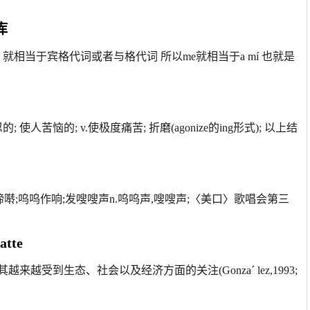
库
就相当于宾格代词或者与格代词 所以me就相当于a mí 也就是
adj.痛苦难忍的; 使人苦恼的; v.使极度痛苦; 折磨(agonize的ing形式); 以上结
演唱;鸣;啼;啼啭;呜呜作响;发嗖嗖声n.呜呜声,嗖嗖声;〈美口〉歌唱会第三
atte
受到生态、社会以及经济方面的关注(Gonza´ lez,1993;