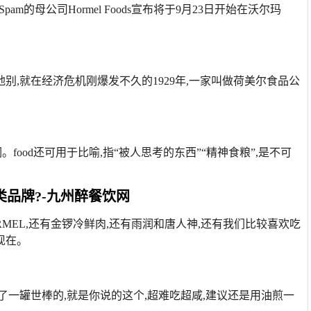
近日Spam的母公司Hormel Foods宣布将于9月23日开始在沃尔玛
。
,就在经济危机刚爆发不久的1929年,一家叫做荷美尔食品公
词。food还可用于比喻,指“被人思考的东西”“精神食粮”,是不可
品牌?-九州醉餐饮网
RMEL,还有金锣冷鲜肉,还有雨润和唐人神,还有我们比较喜欢吃
现在。
了一罐世棒的,就是你说的这个,超难吃超咸,建议还是用油煎一