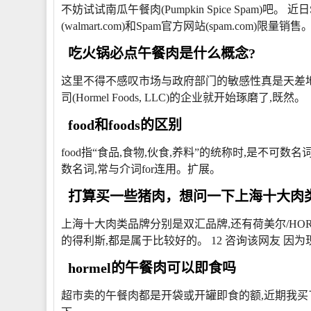
不妨试试南瓜午餐肉(Pumpkin Spice Spam)吧。 
(walmart.com)和Spam官方网站(spam.com)限量销售
吃火锅必点午餐肉是什么概念?
这里不得不感叹市场与政府部门的敏感性真是天差地别
司(Hormel Foods, LLC)的企业就开始琢磨了,既然。
food和foods的区别
food指“食品,食物,伙食,养料”的统称时,是不可数名
数名词,常与介词for连用。扩展。
打算买一些猪肉，想问一下上海十大肉类
上海十大肉类品牌分别是双汇品牌,还有荷美尔/HO
的得利斯,都是属于比较好的。 12 咨询该网友 因为
hormel的午餐肉可以即食吗
超市卖的午餐肉都是开袋或开罐即食的额,近期我买