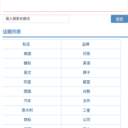
话题列表
标志
(2856)
品牌
(2107)
美国
(970)
问答
(886)
徽标
(719)
英语
(565)
英文
(548)
牌子
(475)
的是
(380)
都是
(366)
德国
(320)
对数
(304)
汽车
(303)
文件
(291)
意大利
(267)
三星
(261)
商标
(250)
公司
(241)