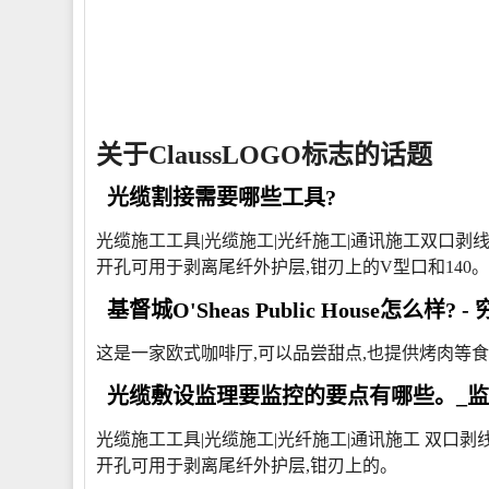
关于ClaussLOGO标志的话题
光缆割接需要哪些工具?
光缆施工工具|光缆施工|光纤施工|通讯施工双口剥线钳(Cl
开孔可用于剥离尾纤外护层,钳刃上的V型口和140。
基督城O'Sheas Public House怎么样? 
这是一家欧式咖啡厅,可以品尝甜点,也提供烤肉等
光缆敷设监理要监控的要点有哪些。_监
光缆施工工具|光缆施工|光纤施工|通讯施工 双口剥线钳(Cl
开孔可用于剥离尾纤外护层,钳刃上的。