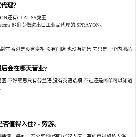
家代理？
N还有CLAUSS虎王
onSystems,他们专做进出口工业品代理的,SPRAYON。
6有优惠哦这个品牌在香港是没有专柜 没有门店 也没有销售 它只是一个内地品
休假后会在哪天营业?
作息表截图,不好意思只有芬兰语,没有英语选项,不过还是简单可以知道
。
好吗?是否值得入住? - 穷游。
而实用的装潢。每间一室公寓均配有2张双人床、有线电视和私人浴