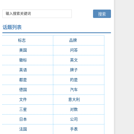
话题列表
标志
(2261)
品牌
(1656)
美国
(808)
问答
(639)
徽标
(484)
英文
(419)
英语
(414)
牌子
(375)
都是
(300)
的是
(290)
德国
(270)
汽车
(248)
文件
(214)
意大利
(213)
三星
(209)
对数
(208)
日本
(199)
公司
(191)
法国
(189)
手表
(187)