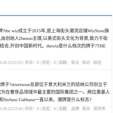
牌?the wiz成立于2015年,是上海街头潮流店铺WizStore旗
由创始人Damon主理,以美式街头文化为背景,致力于街
合,开创中国新时代。thewiz是什么档次的牌子?THE
28 23:21:25 | 评论：
0
| 浏览：
0
| 话题：
街头
标识
标志
r是什么牌子?streetwear总部位于意大利米兰的班纳公司创立于
天已成为在奢侈品领域中最主要的国际集团之一。两位奠基人
lce和Stefano Gabbana一直以来。潮牌是什么标志?
28 22:53:34 | 评论：
0
| 浏览：
0
| 话题：
品牌
街头
深圳市