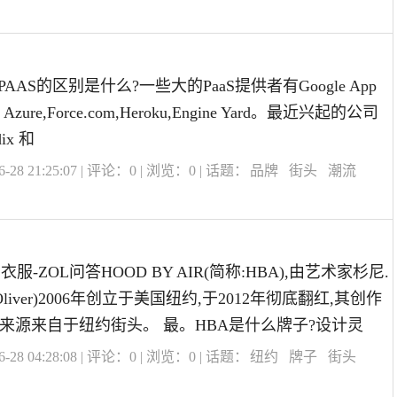
、PAAS的区别是什么?一些大的PaaS提供者有Google App
oft Azure,Force.com,Heroku,Engine Yard。最近兴起的公司
dix 和
28 21:25:07 | 评论：
0
| 浏览：
0
| 话题：
品牌
街头
潮流
服-ZOL问答HOOD BY AIR(简称:HBA),由艺术家杉尼.
 Oliver)2006年创立于美国纽约,于2012年彻底翻红,其创作
来源来自于纽约街头。 最。HBA是什么牌子?设计灵
28 04:28:08 | 评论：
0
| 浏览：
0
| 话题：
纽约
牌子
街头