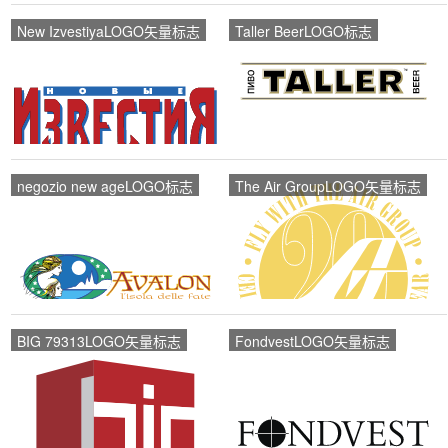
New IzvestiyaLOGO矢量标志
Taller BeerLOGO标志
negozio new ageLOGO标志
The Air GroupLOGO矢量标志
BIG 79313LOGO矢量标志
FondvestLOGO矢量标志