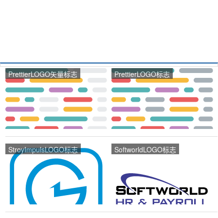
PrettierLOGO矢量标志
PrettierLOGO标志
StroyImpulsLOGO标志
SoftworldLOGO标志