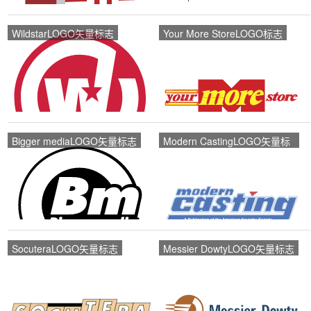
WildstarLOGO矢量标志
Your More StoreLOGO标志
Bigger mediaLOGO矢量标志
Modern CastingLOGO矢量标
志
SocuteraLOGO矢量标志
Messier DowtyLOGO矢量标志