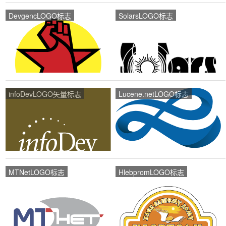
DevgencLOGO标志
SolarsLOGO标志
infoDevLOGO矢量标志
Lucene.netLOGO标志
MTNetLOGO标志
HlebpromLOGO标志