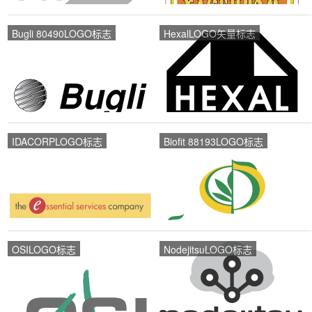
Bugli 80490LOGO标志
HexalLOGO矢量标志
IDACORPLOGO标志
Biofit 88193LOGO标志
OSILOGO标志
NodejitsuLOGO标志