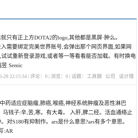
后就只有正上方DOTA2的logo,其他都是黑屏·肿么。
次进入需要绑定完美世界账号,会弹出那个网页界面,如果网
,试试重新登录游戏,或者等一等看看能否加载。有时换电
昱 Semic
28 22:15:34 | 评论：
0
| 浏览：
0
| 话题：
工具钢
公司
设计理
中药适应症脑瘤,肺癌,喉癌,神经系统肿瘤及恶性淋巴
g。马钱子:辛,苦,寒。有大毒。 入肝,脾二经。活血通络止
。对S180有抑制作。ars是什么意思?ars有多个意思。
写:AR