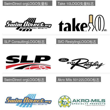
SwimDirect orgLOGO矢量标
Take 10LOGO矢量标志
志
SLP ConsultingLOGO标志
SVO RestylingLOGO标志
SwimDirect orgLOGO标志
Akro Mils 50122LOGO标志