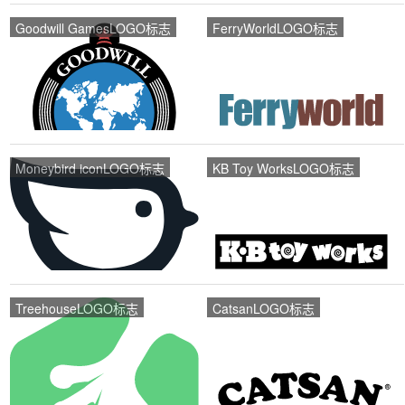
Goodwill GamesLOGO标志
FerryWorldLOGO标志
Moneybird iconLOGO标志
KB Toy WorksLOGO标志
TreehouseLOGO标志
CatsanLOGO标志