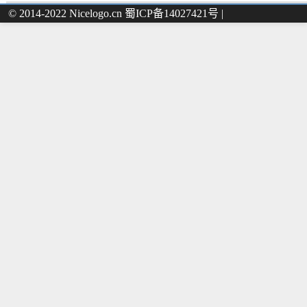
© 2014-2022 Nicelogo.cn 蜀ICP备14027421号 |