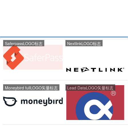
SaferpassLOGO标志
NextlinkLOGO标志
Moneybird fullLOGO矢量标志
Lead DataLOGO矢量标志